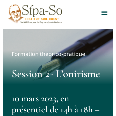
Passer
au
Tog
contenu
Nav
Accueil
Consultations
Formation théorico-pratique
Formations
Session 2- L’onirisme
Publications
10 mars 2023, en
Adler & la SFPA
présentiel de 14h à 18h –
News