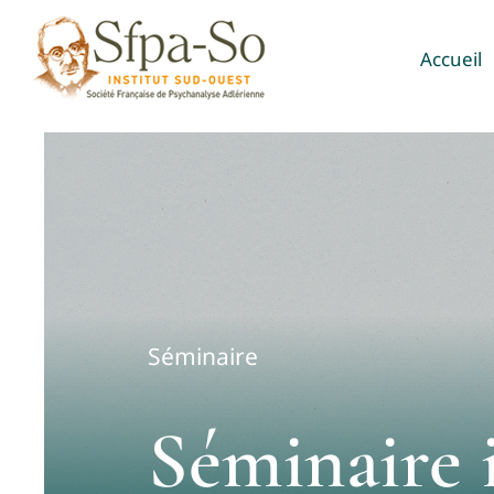
Passer
Accueil
au
contenu
Séminaire
Séminaire 